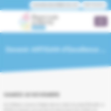
Panneau de gestion des cookies
missionlocale@mlibiterrois.com
04 67 35 19 21
Devenir ARTISAN d’Excellence …
SAMEDI 16 NOVEMBRE
Au Château Laurens d’Agde dans le cadre du projet Etincelle, la
MLIB te propose une journée de découverte des métiers du