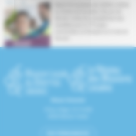
Mardi 19 novembre de 13h30 à 16h30,
Le Centre de formation City pro de
Servian recherche actuellement des
candidats pour le TP prépa
commandes en Entrepôt sur le site de
Servian...
Nous trouver
9 Rue d'Alger CS 70 608
34535 Béziers Cedex
NOS PERMANENCES